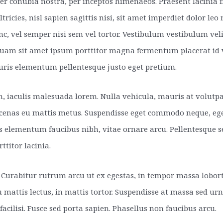
per conubia nostra, per inceptos himenaeos. Praesent lacinia f
ltricies, nisl sapien sagittis nisi, sit amet imperdiet dolor le
c, vel semper nisi sem vel tortor. Vestibulum vestibulum vel
iquam sit amet ipsum porttitor magna fermentum placerat id v
auris elementum pellentesque justo eget pretium.
on, iaculis malesuada lorem. Nulla vehicula, mauris at volut
enas eu mattis metus. Suspendisse eget commodo neque, eget 
nas elementum faucibus nibh, vitae ornare arcu. Pellentesque 
titor lacinia.
. Curabitur rutrum arcu ut ex egestas, in tempor massa loborti
u mattis lectus, in mattis tortor. Suspendisse at massa sed urna
facilisi. Fusce sed porta sapien. Phasellus non faucibus arcu.