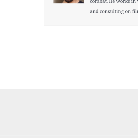
combat. He works in 
and consulting on fi