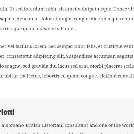
ligula. Ut sed interdum nibh, sit amet volutpat neque. Donec v
sapien. Aenean ut dolor at augue congue dictum a quis enim.
is tristique quam euismod sit amet.
nec vel facilisis lorem. Sed semper nunc felis, et tristique v
t, consectetur adipiscing elit. Suspendisse accumsan sagittis
magna, sed gravida dui lacus sed erat. Morbi placerat scele
rabitur est lectus, lobortis eu quam congue, eleifend convalli
iotti
 a Romano-British Historian, consultant and one of the world