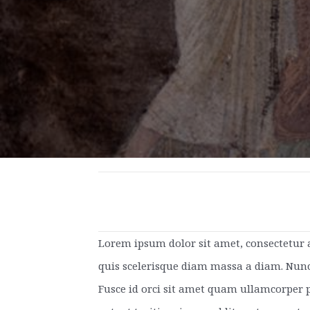
Lorem ipsum dolor sit amet, consectetur a
quis scelerisque diam massa a diam. Nun
Fusce id orci sit amet quam ullamcorper p