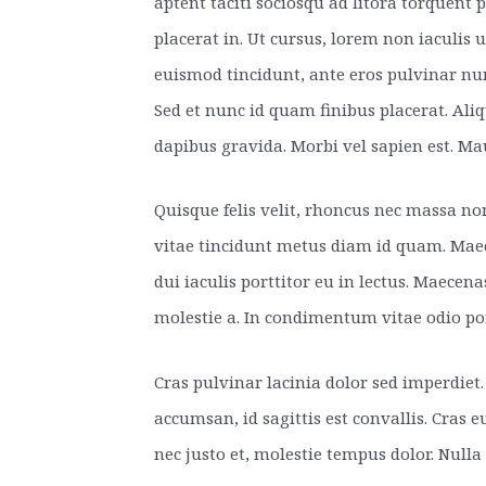
aptent taciti sociosqu ad litora torquent 
placerat in. Ut cursus, lorem non iaculis u
euismod tincidunt, ante eros pulvinar nun
Sed et nunc id quam finibus placerat. Al
dapibus gravida. Morbi vel sapien est. M
Quisque felis velit, rhoncus nec massa n
vitae tincidunt metus diam id quam. Maec
dui iaculis porttitor eu in lectus. Maece
molestie a. In condimentum vitae odio port
Cras pulvinar lacinia dolor sed imperdiet
accumsan, id sagittis est convallis. Cras e
nec justo et, molestie tempus dolor. Nulla 