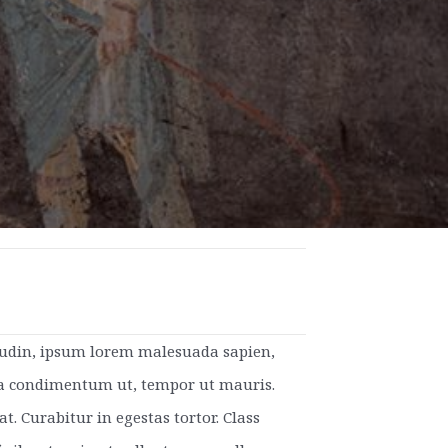
citudin, ipsum lorem malesuada sapien,
 a condimentum ut, tempor ut mauris.
. Curabitur in egestas tortor. Class