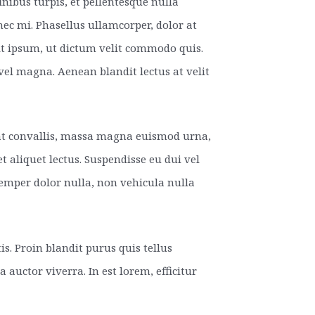
inibus turpis, et pellentesque nulla
o nec mi. Phasellus ullamcorper, dolor at
it ipsum, ut dictum velit commodo quis.
el magna. Aenean blandit lectus at velit
pat convallis, massa magna euismod urna,
aliquet lectus. Suspendisse eu dui vel
semper dolor nulla, non vehicula nulla
s. Proin blandit purus quis tellus
 auctor viverra. In est lorem, efficitur